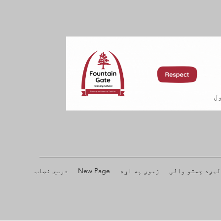
ل
لیږد چمتو والی
زموږ په اړه
New Page
درسي نصاب