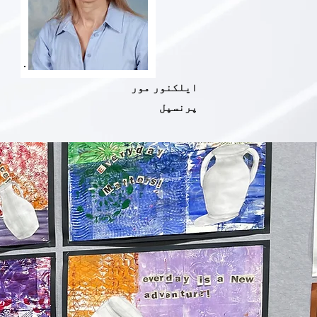
ایلکنور مور
پرنسپل