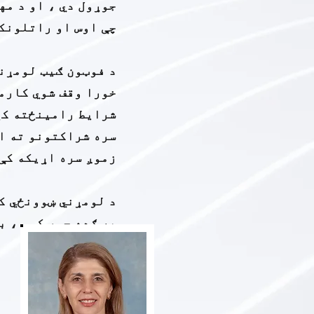
جوړول دي ، او د مه
چې اوس او راتلونکي
د فوټون ګیټ لومړن
خورا وقف شوي کارمن
شرایط رامینځته کړي
سره شراکتونو ته ا
زموږ سره اړیکه کې 
د لومړني ښوونځي کل
په ګډه جوړ کوو ، ب
راغلاست!