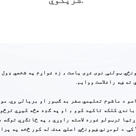
نځي ټولنې نوی غړی یاست ، زه غواړم په شخصي ډول 
ته ښه راغلاست ووایم.
سو د ماشوم تعلیمي سفر به ګټور او بریالی وي. مو
اندې کلکه تاکید کوو ، او په ګډه هڅه کیږي ترڅو ډ
ړتیا ترټولو غوره لاسته راوړي ، په ځانګړي توګه د
کې. د لومړني ښوونځي اصلي هدف له کور څخه په پراخ