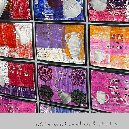
د فوشن ګیټ لومړنی ښوونځی