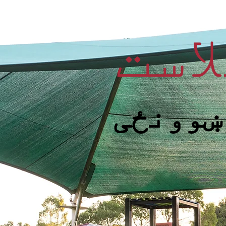
است
ښوونځی