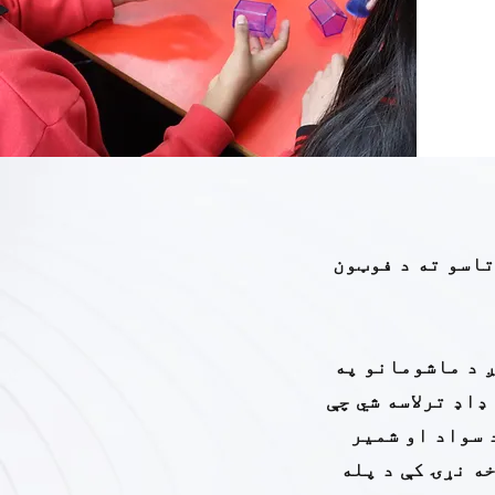
تاسو ته د فوټون
ږ د ماشومانو په
اډ ترلاسه شي چې
 سواد او شمیر
ه نړۍ کې د پله