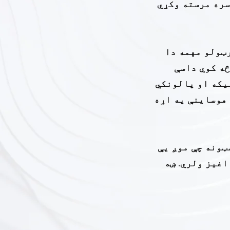
سره مرسته وکړي
ټولو مهمه دا
څه کوي داسې
نیکه او پالونکي
 هوساینې په اړه
ټونه چې موږ یې
اغیز ولري. ښه