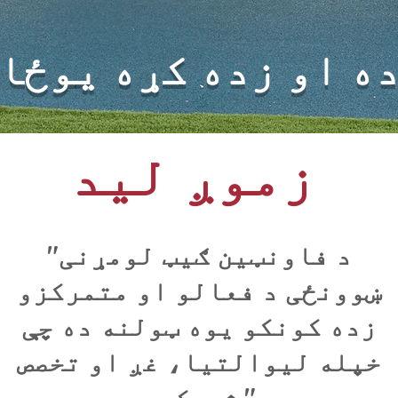
ه او زده کړه یوځا
زموږ لید
"د فاونټین ګیټ لومړنی
ښوونځی د فعالو او متمرکزو
زده کونکو یوه ټولنه ده چې
خپله لیوالتیا، غږ او تخصص
شریکوي."