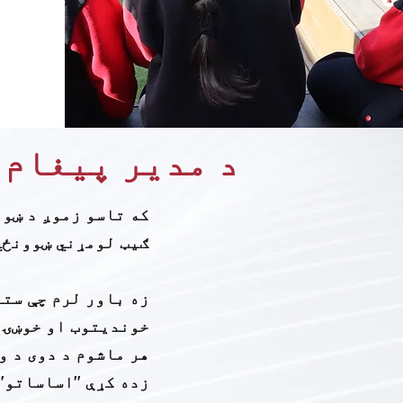
د مدیر پیغام
که تاسو زموږ د ښوو
ګیټ لومړني ښوونځي 
زه باور لرم چې ستا
خوندیتوب او خوښۍ ب
هر ماشوم د دوی د و
زده کړې "اساساتو" 