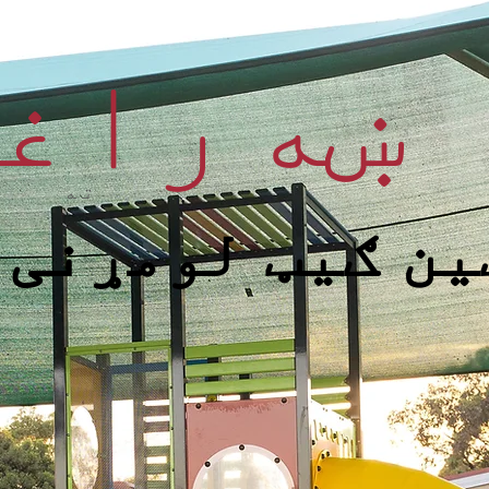
ښه راغل
ته
ین ګیټ لومړنی 