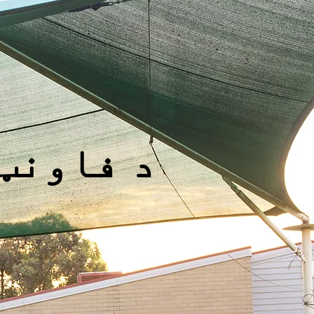
د فاونټ