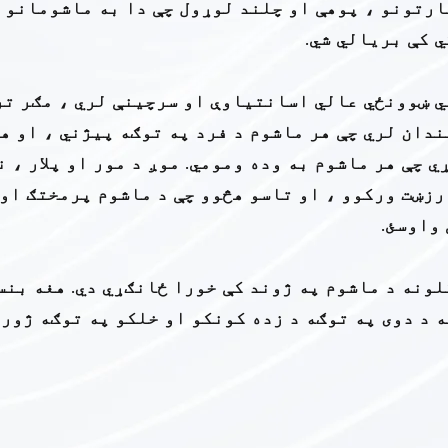
ارتونو ، پوهې او چلند لوړول چې دا به ماشومانو 
 کې بریالي شي.
ي ښوونځي عالي اسانتیاوې او سرچینې لري ، مګر تر
دان لري چې هر ماشوم د فرد په توګه پیژني ، او ه
 چې هر ماشوم به وده ومومي. موږ د مور او پلار ، 
رزښت ورکوو ، او تاسو هڅوو چې د ماشوم پرمختګ او
واوسئ.
ونه د ماشوم په ژوند کې خورا ځانګړي دي. هغه بنس
ه د دوی په توګه د زده کونکو او خلکو په توګه ژور 