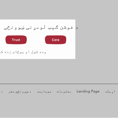
د فوشن ګیټ لومړنی ښوونځی
وده کول او یوځای زده کو
اړیکه
Landing Page
معلومات
هوساینه
د ښوونځي سفر
د 