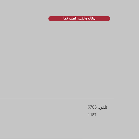
پرتال والدین قطب نما
تلفن: 9703
1187