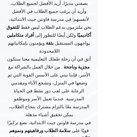
بصفتي مديرًا، أريد الأفضل لجميع الطلاب،
وأريد أن يرغب جميع الطلاب في الأفضل
لأنفسهم! في مدرسة فاونتن جيت الابتدائية،
نحن ملتزمون بدعم الطلاب ليس فقط
للتفوق
أكاديميًا
ولكن أيضًا للتطور إلى
أفراد
متكاملين
يواجهون المستقبل
بثقة
ويؤمنون بإمكانياتهم
اللامحدودة.
أثق في أن رحلة طفلك التعليمية معنا ستكون
مجزية
وناجحة
. من خلال العمل بالشراكة مع
الأسر، فإننا نبني على الأسس القوية التي تم
وضعها في المنزل، ونشجع الآباء ومقدمي
الرعاية على لعب دور نشط في الحياة
المدرسية. عندما تعمل الأسر وموظفو
المدرسة معًا بالتزام مشترك بنجاح الطلاب،
يمكن تحقيق أشياء مذهلة.
في مدرسة فاونتن جيت الابتدائية، نضع تركيزًا
قويًا على
سلامة الطلاب ورفاهيتهم
ونموهم