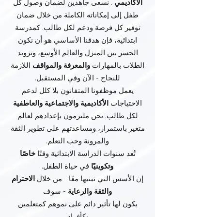
الأكاديمي
. نسعى جاهدين لضمان وصول كل
طفل إلى إمكاناته الكاملة من خلال ضمان
توفير كل فرصة ودعم لكل طالب. كمدرسة
ابتدائية، فإن هدفنا الأساسي هو أن نكون
الجسر بين المنزل والعالم الأوسع، وتزويد
الطلاب بالمهارات
والمعرفة
والمواقف
اللازمة
للنجاح - الآن وفي المستقبل.
يعمل موظفونا المتفانون بلا كلل لدعم
الاحتياجات
الأكاديمية
والاجتماعية
والعاطفية
لكل طالب. نحن ملتزمون بإعدادهم لعالم
متغير باستمرار، ومساعدتهم على تطوير الثقة
والمرونة وحب التعلم.
تُعد سنوات الدراسة الابتدائية وقتًا
خاصًا
وتكوينيًا
في حياة الطفل.
إن الأسس التي نبنيها معًا - من خلال
الاحترام
والثقة
والرعاية
- سوف
يكون لها تأثير دائم على نموهم كمتعلمين
وكأفراد.