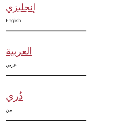
إنجليزي
English
العربية
عربي
دُري
من